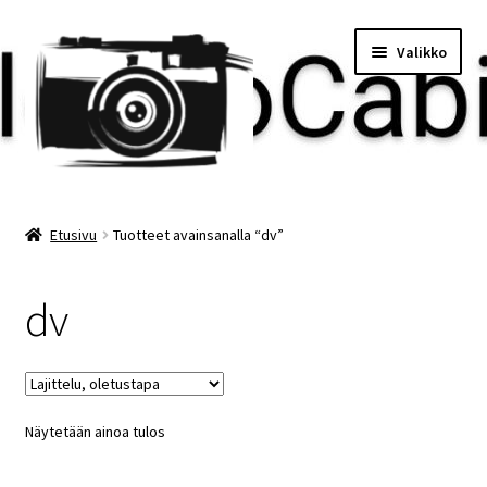
Siirry
Siirry
Valikko
navigointiin
sisältöön
Etusivu
Etusivu
Tuotteet avainsanalla “dv”
Maksu
dv
Minun tilini
Ostoskori
Näytetään ainoa tulos