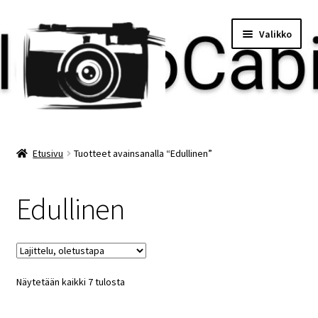
Siirry
Siirry
Valikko
navigointiin
sisältöön
Etusivu
Etusivu
Tuotteet avainsanalla “Edullinen”
Maksu
Edullinen
Minun tilini
Ostoskori
Näytetään kaikki 7 tulosta