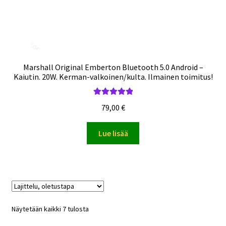
Marshall Original Emberton Bluetooth 5.0 Android –
Kaiutin. 20W. Kerman-valkoinen/kulta. Ilmainen toimitus!
Arvostelu
79,00
€
tuotteesta:
5.00
/ 5
Lue lisää
Näytetään kaikki 7 tulosta