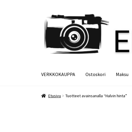
Siirry
Siirry
navigointiin
sisältöön
VERKKOKAUPPA
Ostoskori
Maksu
Etusivu
Maksu
Minun tilini
Ostoskori
Etusivu
Tuotteet avainsanalla “Halvin hinta”