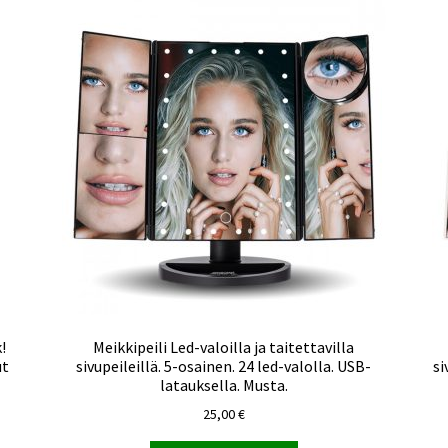
!
Meikkipeili Led-valoilla ja taitettavilla
ut
sivupeileillä. 5-osainen. 24 led-valolla. USB-
si
latauksella. Musta.
25,00
€