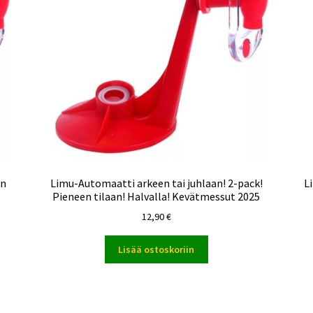
en
Limu-Automaatti arkeen tai juhlaan! 2-pack!
L
Pieneen tilaan! Halvalla! Kevätmessut 2025
12,90
€
Lisää ostoskoriin