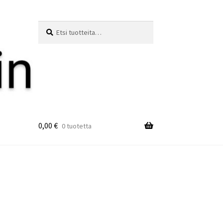
Etsi:
Haku
0,00
€
0 tuotetta