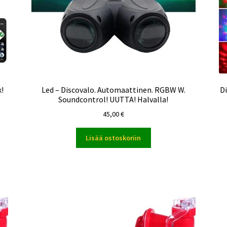
k!
Led – Discovalo. Automaattinen. RGBW W.
Di
Soundcontrol! UUTTA! Halvalla!
45,00
€
Lisää ostoskoriin