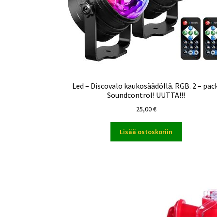
Led – Discovalo kaukosäädöllä. RGB. 2 – pac
Soundcontrol! UUTTA!!!
25,00
€
Lisää ostoskoriin