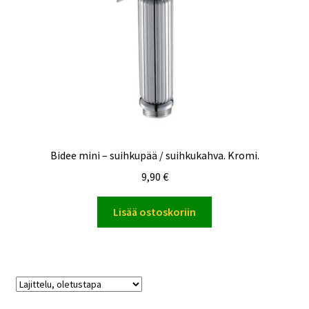
Bidee mini – suihkupää / suihkukahva. Kromi.
9,90
€
Lisää ostoskoriin