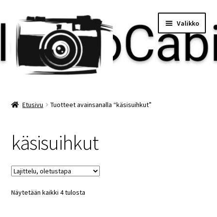
Siirry
Siirry
Valikko
navigointiin
sisältöön
Etusivu
Etusivu
Tuotteet avainsanalla “käsisuihkut”
Maksu
käsisuihkut
Minun tilini
Ostoskori
Näytetään kaikki 4 tulosta