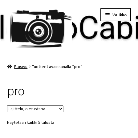
Siirry
Siirry
Valikko
navigointiin
sisältöön
Etusivu
Etusivu
Tuotteet avainsanalla “pro”
Maksu
pro
Minun tilini
Ostoskori
Näytetään kaikki 5 tulosta