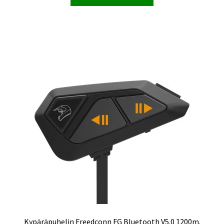
Kypäräpuhelin Freedconn FG Bluetooth V5.0 1200m.