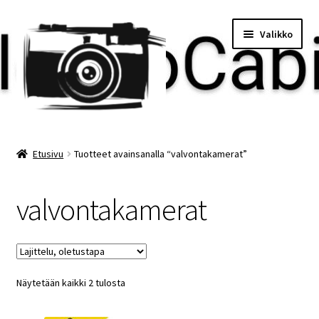
Siirry
Siirry
Valikko
navigointiin
sisältöön
Etusivu
Etusivu
Tuotteet avainsanalla “valvontakamerat”
Maksu
valvontakamerat
Minun tilini
Ostoskori
Näytetään kaikki 2 tulosta