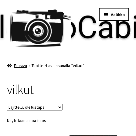
Siirry
Siirry
Valikko
navigointiin
sisältöön
Etusivu
Etusivu
Tuotteet avainsanalla “vilkut”
Maksu
vilkut
Minun tilini
Ostoskori
Näytetään ainoa tulos