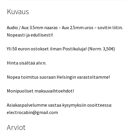
määrä
Kuvaus
Audio / Aux 3.5mm naaras – Aux 2.5mm uros – sovitin liitin.
Nopeasti ja edullisesti!
Yli 50 euron ostokset ilman Postikuluja! (Norm. 3,50€)
Hinta sisältää alv:n.
Nopea toimitus suoraan Helsingin varastoltamme!
Monipuoliset maksuvaihtoehdot!
Asiakaspalvelumme vastaa kysymyksiin osoitteessa:
electrocabin@gmail.com
Arviot