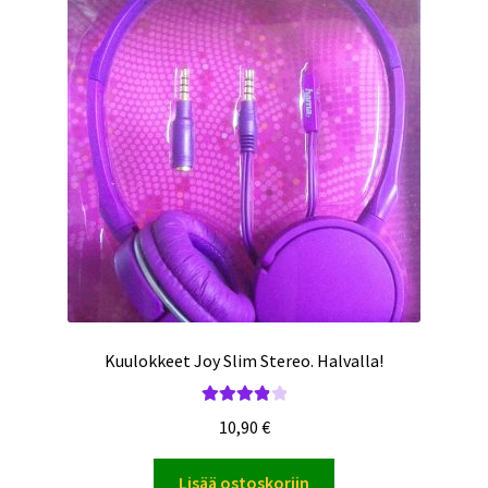
Kuulokkeet Joy Slim Stereo. Halvalla!
Arvostelu
10,90
€
tuotteesta:
4.00
/ 5
Lisää ostoskoriin