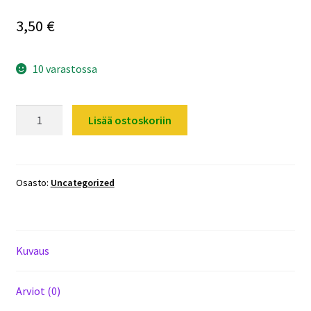
3,50
€
10 varastossa
Audio
Lisää ostoskoriin
Aux
3.5mm
naaras
-
Osasto:
Uncategorized
Aux
2.5mm
uros
Kuvaus
-
adapteri
liitin.
Arviot (0)
Halvalla!