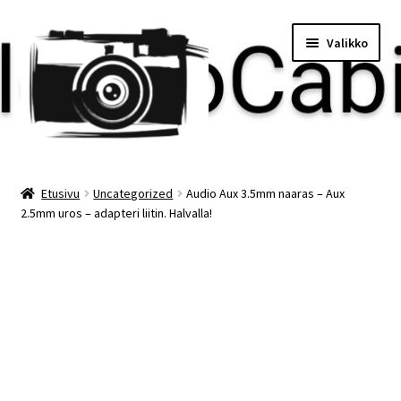
Siirry
Siirry
Valikko
navigointiin
sisältöön
Etusivu
Etusivu
Uncategorized
Audio Aux 3.5mm naaras – Aux
2.5mm uros – adapteri liitin. Halvalla!
Maksu
Minun tilini
Ostoskori