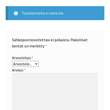
Tuotearvioita ei vielä ole.
Sähköpostiosoitettasi ei julkaista.
Pakolliset
kentät on merkitty
*
Arvostelusi
*
Arviosi
*