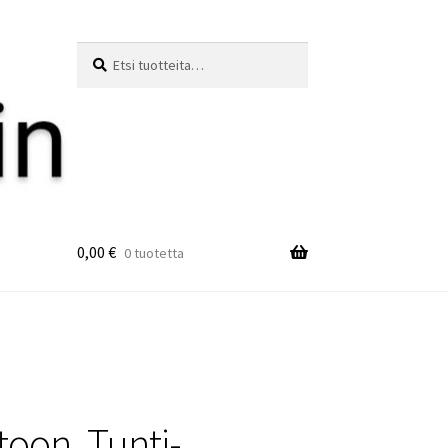
Etsi:
Haku
0,00
€
0 tuotetta
toon. Tunti-,