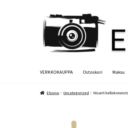
Siirry
Siirry
navigointiin
sisältöön
VERKKOKAUPPA
Ostoskori
Maksu
Etusivu
Maksu
Minun tilini
Ostoskori
Etusivu
Uncategorized
Viisarit kellokoneisto