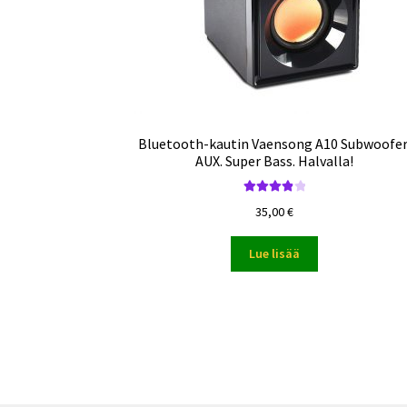
Bluetooth-kautin Vaensong A10 Subwoofer
AUX. Super Bass. Halvalla!
Arvostelu
35,00
€
tuotteesta:
4.00
/ 5
Lue lisää