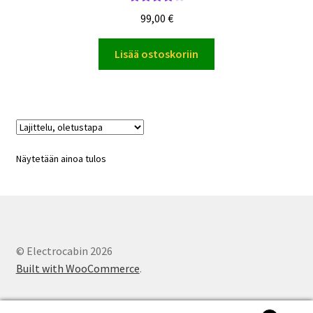
Arvostelu
99,00
€
tuotteesta:
4.00
/ 5
Lisää ostoskoriin
Näytetään ainoa tulos
© Electrocabin 2026
Built with WooCommerce
.