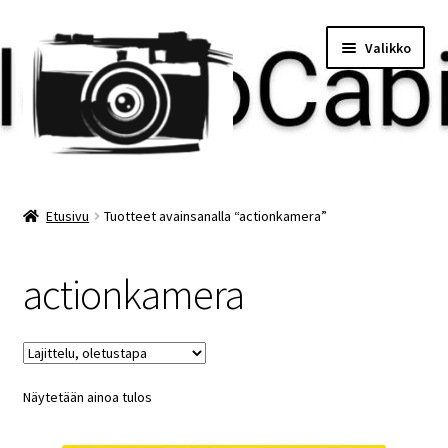
Siirry
Siirry
Valikko
navigointiin
sisältöön
Etusivu
Etusivu
Tuotteet avainsanalla “actionkamera”
Maksu
actionkamera
Minun tilini
Ostoskori
Näytetään ainoa tulos