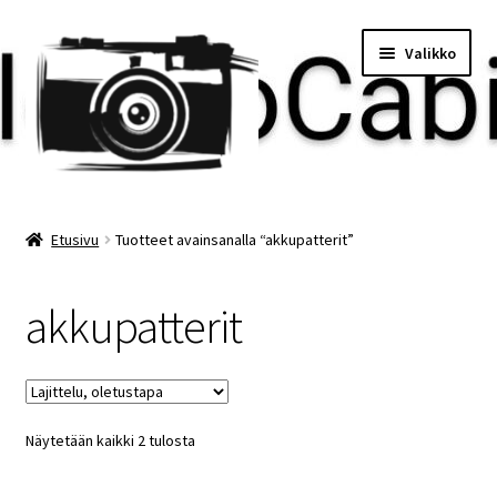
Siirry
Siirry
Valikko
navigointiin
sisältöön
Etusivu
Etusivu
Tuotteet avainsanalla “akkupatterit”
Maksu
akkupatterit
Minun tilini
Ostoskori
Näytetään kaikki 2 tulosta