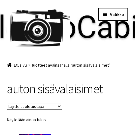
Siirry
Siirry
Valikko
navigointiin
sisältöön
Etusivu
Etusivu
Tuotteet avainsanalla “auton sisävalaisimet”
Maksu
auton sisävalaisimet
Minun tilini
Ostoskori
Näytetään ainoa tulos