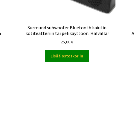
Surround subwoofer Bluetooth kaiutin
a
kotiteatteriin tai pelikäyttöön. Halvalla!
A
25,00
€
Lisää ostoskoriin