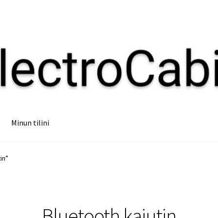
Minun tilini
in”
Bluetooth kaiutin