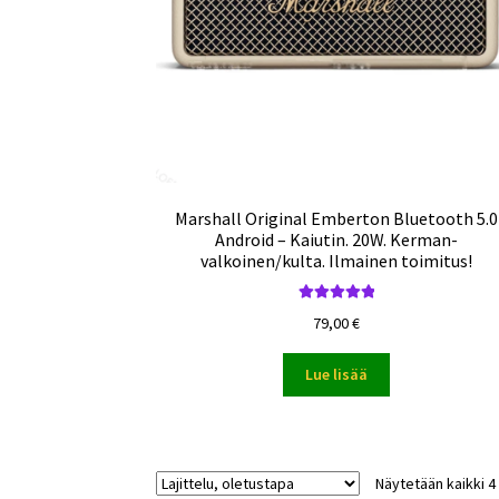
Marshall Original Emberton Bluetooth 5.0
Android – Kaiutin. 20W. Kerman-
valkoinen/kulta. Ilmainen toimitus!
Arvostelu
79,00
€
tuotteesta:
5.00
/ 5
Lue lisää
Näytetään kaikki 4