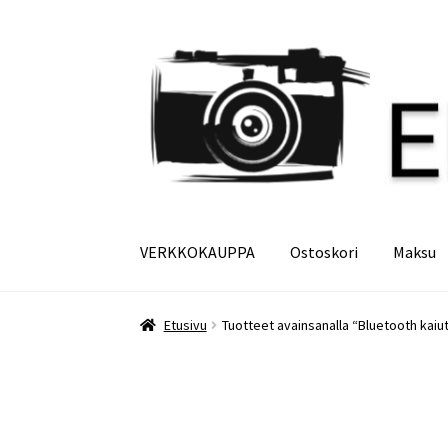
Siirry
Siirry
navigointiin
sisältöön
VERKKOKAUPPA
Ostoskori
Maksu
Etusivu
Maksu
Minun tilini
Ostoskori
Etusivu
Tuotteet avainsanalla “Bluetooth kaiut