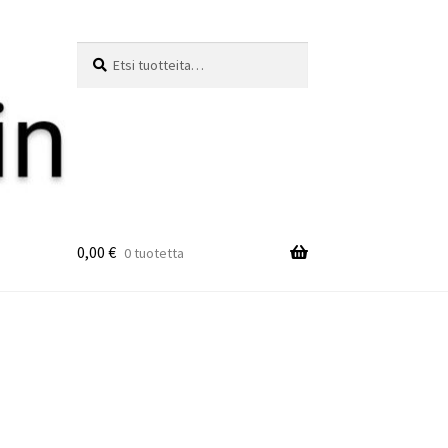
Etsi:
Haku
0,00
€
0 tuotetta