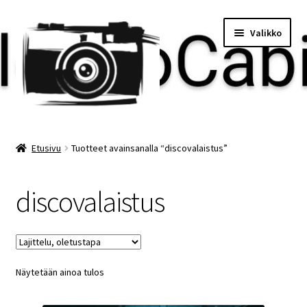
Siirry
Siirry
Valikko
navigointiin
sisältöön
Etusivu
Etusivu
Tuotteet avainsanalla “discovalaistus”
Maksu
discovalaistus
Minun tilini
Ostoskori
Näytetään ainoa tulos