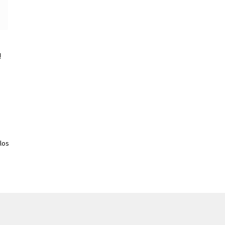
!
los