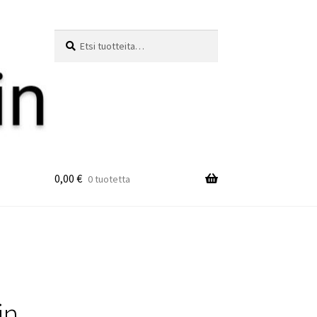
Etsi:
Haku
0,00
€
0 tuotetta
in