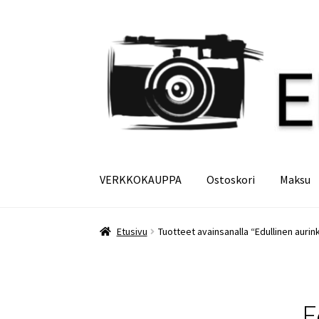
Siirry
Siirry
navigointiin
sisältöön
VERKKOKAUPPA
Ostoskori
Maksu
Etusivu
Maksu
Minun tilini
Ostoskori
Etusivu
Tuotteet avainsanalla “Edullinen auri
E