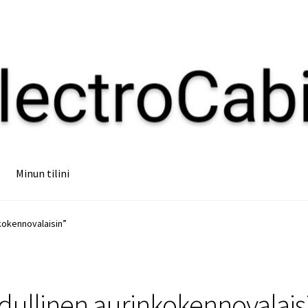
Minun tilini
nkokennovalaisin”
dullinen aurinkokennovalais