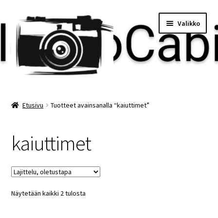
Siirry
Siirry
Valikko
navigointiin
sisältöön
Etusivu
Etusivu
Tuotteet avainsanalla “kaiuttimet”
Maksu
kaiuttimet
Minun tilini
Ostoskori
Näytetään kaikki 2 tulosta