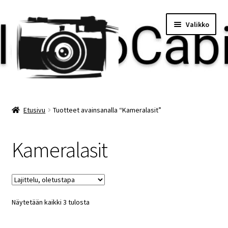
Siirry
Siirry
Valikko
navigointiin
sisältöön
Etusivu
Etusivu
Tuotteet avainsanalla “Kameralasit”
Maksu
Kameralasit
Minun tilini
Ostoskori
Näytetään kaikki 3 tulosta