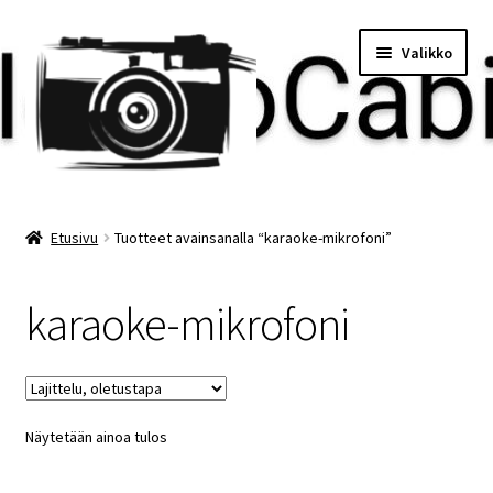
Siirry
Siirry
Valikko
navigointiin
sisältöön
Etusivu
Etusivu
Tuotteet avainsanalla “karaoke-mikrofoni”
Maksu
karaoke-mikrofoni
Minun tilini
Ostoskori
Näytetään ainoa tulos