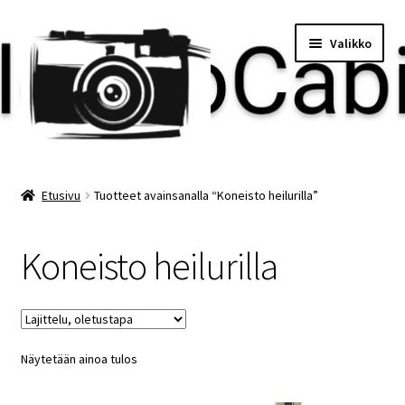
Siirry
Siirry
Valikko
navigointiin
sisältöön
Etusivu
Etusivu
Tuotteet avainsanalla “Koneisto heilurilla”
Maksu
Koneisto heilurilla
Minun tilini
Ostoskori
Näytetään ainoa tulos