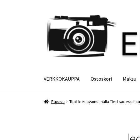
Siirry
Siirry
navigointiin
sisältöön
VERKKOKAUPPA
Ostoskori
Maksu
Etusivu
Maksu
Minun tilini
Ostoskori
Etusivu
Tuotteet avainsanalla “led sadesuihku 
le