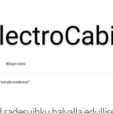
Minun tilini
halvalla edullisesti”
d sadesuihku halvalla edullise