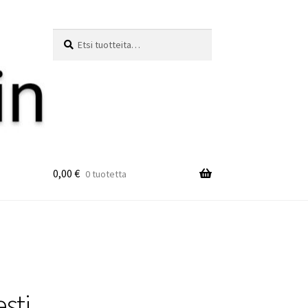
Etsi:
Haku
0,00
€
0 tuotetta
sti