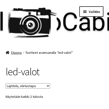
Siirry
Siirry
Valikko
navigointiin
sisältöön
Etusivu
Etusivu
Tuotteet avainsanalla “led-valot”
Maksu
led-valot
Minun tilini
Ostoskori
Näytetään kaikki 2 tulosta