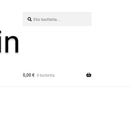
Etsi:
Haku
0,00
€
0 tuotetta