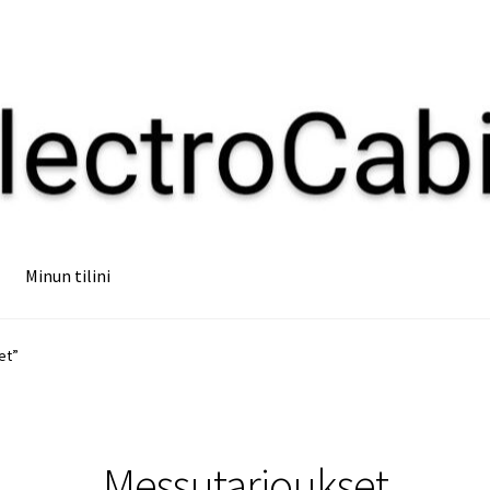
Minun tilini
et”
Messutarjoukset