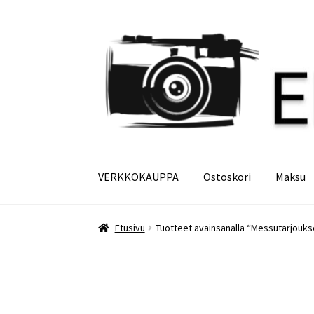
Siirry
Siirry
navigointiin
sisältöön
VERKKOKAUPPA
Ostoskori
Maksu
Etusivu
Maksu
Minun tilini
Ostoskori
Etusivu
Tuotteet avainsanalla “Messutarjouks