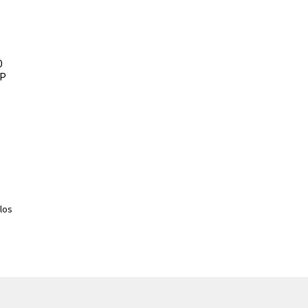
0
MP
los