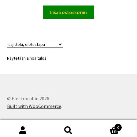
Lisää ostoskoriin
Näytetään ainoa tulos
© Electrocabin 2026
Built with WooCommerce
.
0
Etsi:
Haku