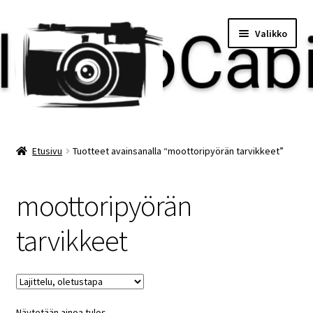
Siirry
Siirry
Valikko
navigointiin
sisältöön
Etusivu
Etusivu
Tuotteet avainsanalla “moottoripyörän tarvikkeet”
Maksu
moottoripyörän
Minun tilini
tarvikkeet
Ostoskori
Näytetään ainoa tulos