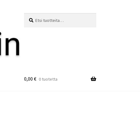
Etsi:
Haku
0,00
€
0 tuotetta