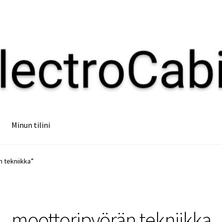
Minun tilini
n tekniikka”
moottoripyörän tekniikka