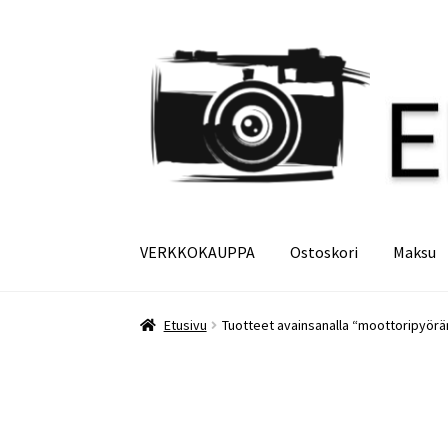
Siirry
Siirry
navigointiin
sisältöön
VERKKOKAUPPA
Ostoskori
Maksu
Etusivu
Maksu
Minun tilini
Ostoskori
Etusivu
Tuotteet avainsanalla “moottoripyörä