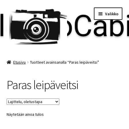
Siirry
Siirry
Valikko
navigointiin
sisältöön
Etusivu
Etusivu
Tuotteet avainsanalla “Paras leipäveitsi”
Maksu
Paras leipäveitsi
Minun tilini
Ostoskori
Näytetään ainoa tulos