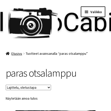
Siirry
Siirry
Valikko
navigointiin
sisältöön
Etusivu
Etusivu
Tuotteet avainsanalla “paras otsalamppu”
Maksu
paras otsalamppu
Minun tilini
Ostoskori
Näytetään ainoa tulos