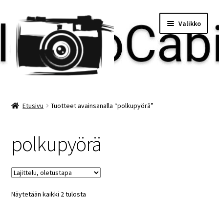
Siirry
Siirry
Valikko
navigointiin
sisältöön
Etusivu
Etusivu
Tuotteet avainsanalla “polkupyörä”
Maksu
polkupyörä
Minun tilini
Ostoskori
Näytetään kaikki 2 tulosta