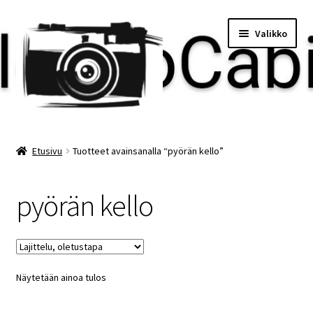
Siirry
Siirry
Valikko
navigointiin
sisältöön
Etusivu
Etusivu
Tuotteet avainsanalla “pyörän kello”
Maksu
pyörän kello
Minun tilini
Ostoskori
Näytetään ainoa tulos