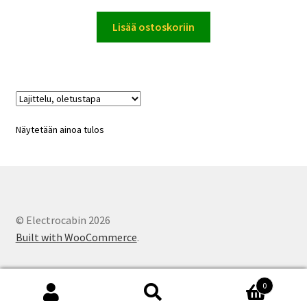
4.00
/ 5
Lisää ostoskoriin
Näytetään ainoa tulos
© Electrocabin 2026
Built with WooCommerce
.
0
Etsi:
Haku