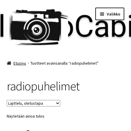
Siirry
Siirry
Valikko
navigointiin
sisältöön
Etusivu
Etusivu
Tuotteet avainsanalla “radiopuhelimet”
Maksu
radiopuhelimet
Minun tilini
Ostoskori
Näytetään ainoa tulos