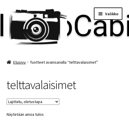
Siirry
Siirry
Valikko
navigointiin
sisältöön
Etusivu
Etusivu
Tuotteet avainsanalla “telttavalaisimet”
Maksu
telttavalaisimet
Minun tilini
Ostoskori
Näytetään ainoa tulos