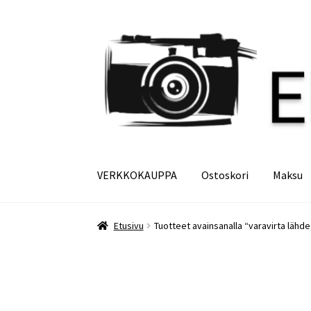
Siirry
Siirry
navigointiin
sisältöön
VERKKOKAUPPA
Ostoskori
Maksu
Etusivu
Maksu
Minun tilini
Ostoskori
Etusivu
Tuotteet avainsanalla “varavirta lähde