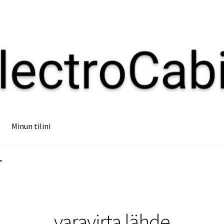
Minun tilini
”
varavirta lähde