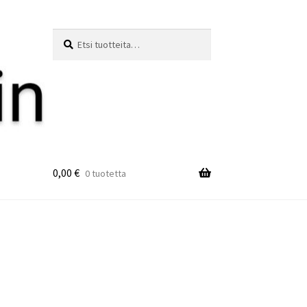
Etsi:
Haku
0,00
€
0 tuotetta