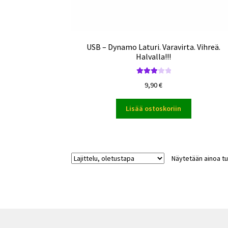
USB – Dynamo Laturi. Varavirta. Vihreä.
Halvalla!!!
Arvoste
9,90
€
lu
tuotteest
Lisää ostoskoriin
a:
3.00
/
5
Näytetään ainoa tu