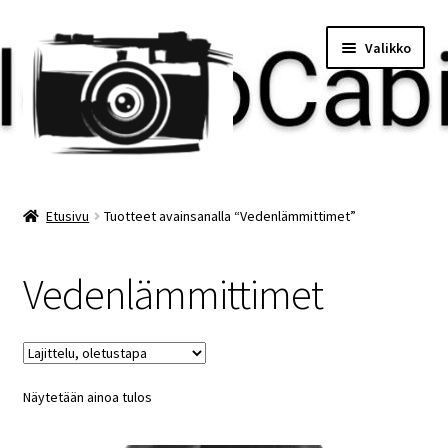
Siirry
Siirry
Valikko
navigointiin
sisältöön
Etusivu
Etusivu
Tuotteet avainsanalla “Vedenlämmittimet”
Maksu
Vedenlämmittimet
Minun tilini
Ostoskori
Näytetään ainoa tulos