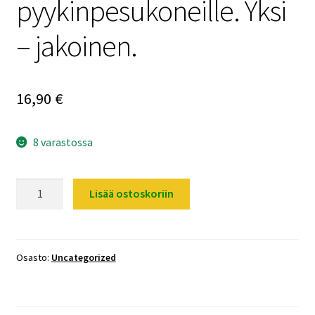
pyykinpesukoneille. Yksi
– jakoinen.
16,90
€
8 varastossa
Pesukone
Lisää ostoskoriin
/
pesukoneen
magneetti
-
Osasto:
Uncategorized
venttiili.
Pesukoneille
/