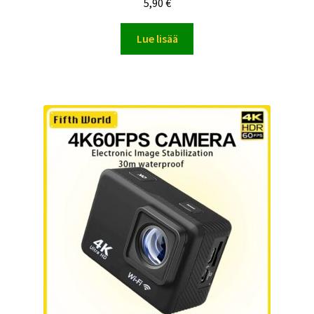
5,90
€
Lue lisää