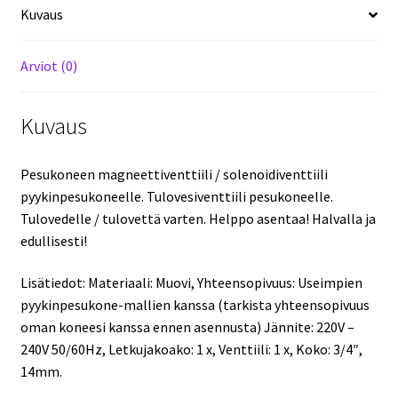
Kuvaus
pyykinpesukoneille.
Yksi
-
Arviot (0)
jakoinen.
määrä
Kuvaus
Pesukoneen magneettiventtiili / solenoidiventtiili
pyykinpesukoneelle. Tulovesiventtiili pesukoneelle.
Tulovedelle / tulovettä varten. Helppo asentaa! Halvalla ja
edullisesti!
Lisätiedot: Materiaali: Muovi, Yhteensopivuus: Useimpien
pyykinpesukone-mallien kanssa (tarkista yhteensopivuus
oman koneesi kanssa ennen asennusta) Jännite: 220V –
240V 50/60Hz, Letkujakoako: 1 x, Venttiili: 1 x, Koko: 3/4″,
14mm.