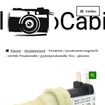
Siirry
Siirry
Valikko
navigointiin
sisältöön
Etusivu
Etusivu
Uncategorized
Pesukone / pesukoneen magneetti
– venttiili. Pesukoneille / pyykinpesukoneille. Yksi – jakoinen.
Maksu
Minun tilini
Ostoskori