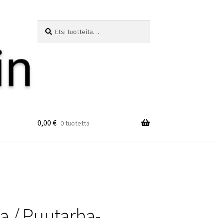
Etsi:
Haku
0,00
€
0 tuotetta
a / Puutarha-