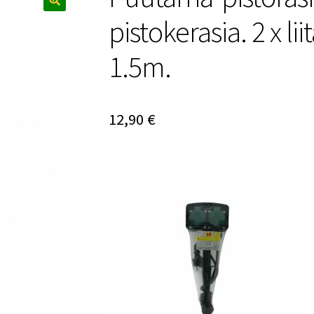
🔍
pistokerasia. 2 x li
1.5m.
12,90
€