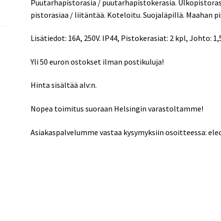
Puutarhapistorasia / puutarhapistokerasia. Ulkopistorasi
pistorasiaa / liitäntää. Koteloitu. Suojaläpillä. Maahan pi
Lisätiedot: 16A, 250V. IP44, Pistokerasiat: 2 kpl, Johto: 1
Yli 50 euron ostokset ilman postikuluja!
Hinta sisältää alv:n.
Nopea toimitus suoraan Helsingin varastoltamme!
Asiakaspalvelumme vastaa kysymyksiin osoitteessa: el