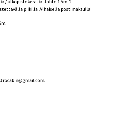
a / ulkopistokerasia. Johto 1.5m. 2
stettävällä piikillä. Alhaisella postimaksulla!
,5m.
ectrocabin@gmail.com.