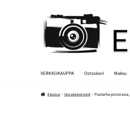
Siirry
Siirry
navigointiin
sisältöön
VERKKOKAUPPA
Ostoskori
Maksu
Etusivu
Maksu
Minun tilini
Ostoskori
Etusivu
Uncategorized
Puutarha-pistorasia /