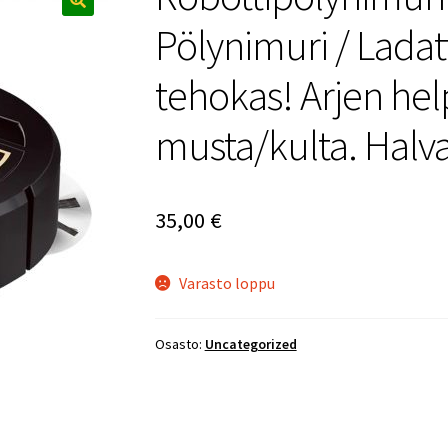
🔍
Pölynimuri / Ladatt
tehokas! Arjen help
musta/kulta. Halva
35,00
€
Varasto loppu
Osasto:
Uncategorized