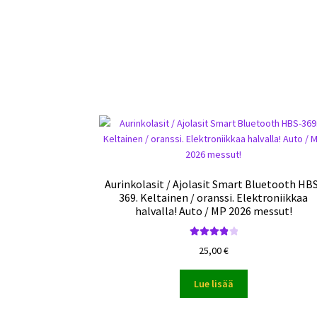
Aurinkolasit / Ajolasit Smart Bluetooth HB
369. Keltainen / oranssi. Elektroniikkaa
halvalla! Auto / MP 2026 messut!
Arvostelu
25,00
€
tuotteesta:
4.00
/ 5
Lue lisää