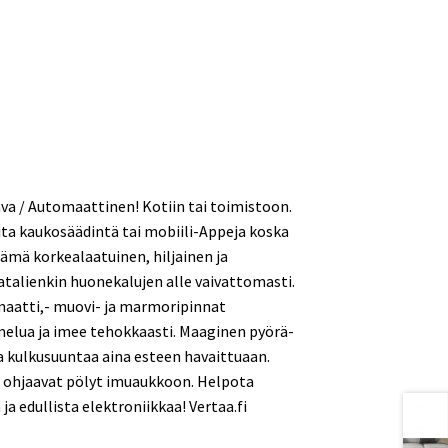
va / Automaattinen! Kotiin tai toimistoon.
ta kaukosäädintä tai mobiili-Appeja koska
Tämä korkealaatuinen, hiljainen ja
talienkin huonekalujen alle vaivattomasti.
naatti,- muovi- ja marmoripinnat
melua ja imee tehokkaasti. Maaginen pyörä-
 kulkusuuntaa aina esteen havaittuaan.
ta ohjaavat pölyt imuaukkoon. Helpota
 ja edullista elektroniikkaa! Vertaa.fi