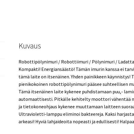
Kuvaus
Robottipölynimuri / Robottiimuri / Pölynimuri / Ladatta
Kompakti! Energiansäästö! Tämän imurin kanssa ei tarvi
tämä laite on itsenäinen. Yhden painikkeen käynnistys! 
pienikokoinen robottipölynimuri pääsee suhteellisen ma
Tämä itsenäinen laite kykenee puhdistamaan puu,- lami
automaattisesti. Pitkälle kehitelty moottori vähentää 
ja tietokoneohjaus kykenee muuttamaan laitteen suoraa
Ultravioletti-lamppu eliminoi bakteereja. Kaksi harjas
arkeasi! Hyviä lahjaideoita nopeasti ja edullisesti! Halpaa