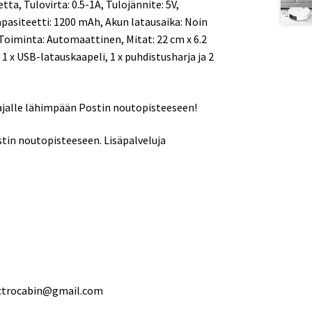
tta, Tulovirta: 0.5-1A, Tulojännite: 5V,
apasiteetti: 1200 mAh, Akun latausaika: Noin
Toiminta: Automaattinen, Mitat: 22 cm x 6.2
 1 x USB-latauskaapeli, 1 x puhdistusharja ja 2
aajalle lähimpään Postin noutopisteeseen!
tin noutopisteeseen. Lisäpalveluja
ectrocabin@gmail.com