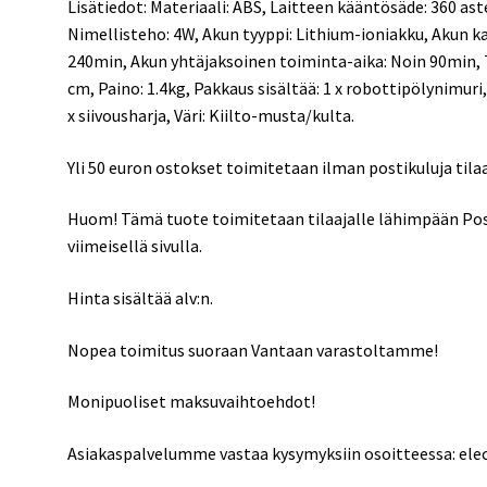
Lisätiedot: Materiaali: ABS, Laitteen kääntösäde: 360 aste
Nimellisteho: 4W, Akun tyyppi: Lithium-ioniakku, Akun k
240min, Akun yhtäjaksoinen toiminta-aika: Noin 90min, 
cm, Paino: 1.4kg, Pakkaus sisältää: 1 x robottipölynimuri,
x siivousharja, Väri: Kiilto-musta/kulta.
Yli 50 euron ostokset toimitetaan ilman postikuluja til
Huom! Tämä tuote toimitetaan tilaajalle lähimpään Pos
viimeisellä sivulla.
Hinta sisältää alv:n.
Nopea toimitus suoraan Vantaan varastoltamme!
Monipuoliset maksuvaihtoehdot!
Asiakaspalvelumme vastaa kysymyksiin osoitteessa: el