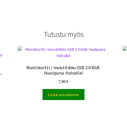
Tutustu myös
Muistikortti / muistitikku USB 2.0 8GB.
Huulipuna. Halvalla!
S-
7,90
€
Lisää ostoskoriin