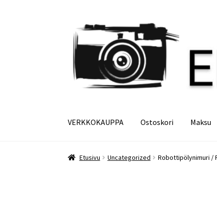
Siirry
Siirry
navigointiin
sisältöön
VERKKOKAUPPA
Ostoskori
Maksu
Etusivu
Maksu
Minun tilini
Ostoskori
Etusivu
Uncategorized
Robottipölynimuri / R