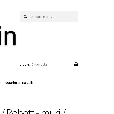
Etsi:
Haku
0,00
€
0 tuotetta
o-musta/kulta. Halvalla!
/ Robotti-imuri /