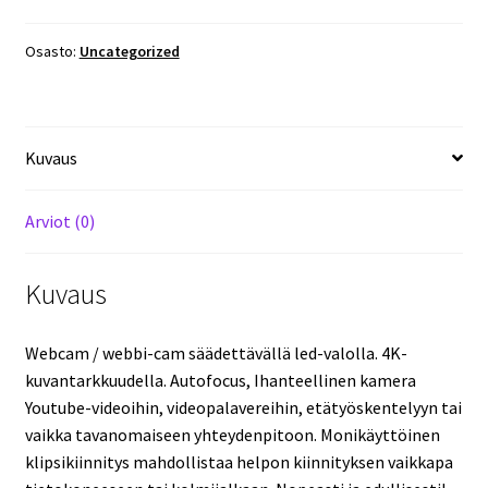
led-
valolla.
Osasto:
Uncategorized
4K-
kuvanlaadulla.
Auto
Kuvaus
focus.
Halvalla!
määrä
Arviot (0)
Kuvaus
Webcam / webbi-cam säädettävällä led-valolla. 4K-
kuvantarkkuudella. Autofocus, Ihanteellinen kamera
Youtube-videoihin, videopalavereihin, etätyöskentelyyn tai
vaikka tavanomaiseen yhteydenpitoon. Monikäyttöinen
klipsikiinnitys mahdollistaa helpon kiinnityksen vaikkapa