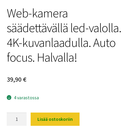
Web-kamera
säädettävällä led-valolla.
4K-kuvanlaadulla. Auto
focus. Halvalla!
39,90
€
4 varastossa
Web-
Lisää ostoskoriin
kamera
säädettävällä