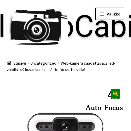
Siirry
Siirry
Valikko
navigointiin
sisältöön
Etusivu
Etusivu
Uncategorized
Web-kamera säädettävällä led-
valolla. 4K-kuvanlaadulla. Auto focus. Halvalla!
Maksu
Minun tilini
Ostoskori
🔍