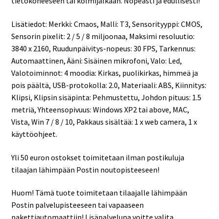
tietokoneeseen tai kolmijalkaan. Nopeasti ja edullisesti!
Lisätiedot: Merkki: Cmaos, Malli: T3, Sensorityyppi: CMOS,
Sensorin pixelit: 2 / 5 / 8 miljoonaa, Maksimi resoluutio:
3840 x 2160, Ruudunpäivitys-nopeus: 30 FPS, Tarkennus:
Automaattinen, Ääni: Sisäinen mikrofoni, Valo: Led,
Valotoiminnot: 4 moodia: Kirkas, puolikirkas, himmeä ja
pois päältä, USB-protokolla: 2.0, Materiaali: ABS, Kiinnitys:
Klipsi, Klipsin sisäpinta: Pehmustettu, Johdon pituus: 1.5
metriä, Yhteensopivuus: Windows XP2 tai above, MAC,
Vista, Win 7 / 8 / 10, Pakkaus sisältää: 1 x web camera, 1 x
käyttöohjeet.
Yli 50 euron ostokset toimitetaan ilman postikuluja
tilaajan lähimpään Postin noutopisteeseen!
Huom! Tämä tuote toimitetaan tilaajalle lähimpään
Postin palvelupisteeseen tai vapaaseen
pakettiautomaattiin! Lisäpalveluna voitte valita