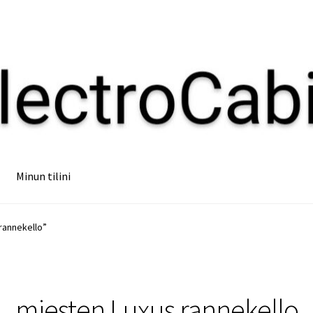
Minun tilini
rannekello”
miesten Luxus rannekello