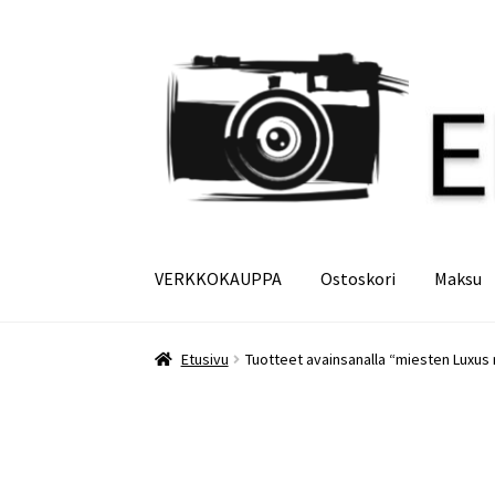
Siirry
Siirry
navigointiin
sisältöön
VERKKOKAUPPA
Ostoskori
Maksu
Etusivu
Maksu
Minun tilini
Ostoskori
Etusivu
Tuotteet avainsanalla “miesten Luxus 