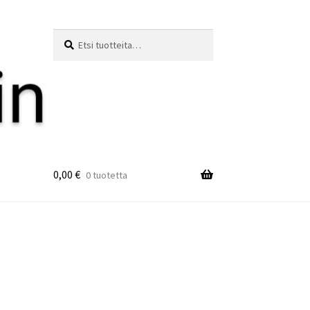
Etsi:
Haku
0,00
€
0 tuotetta