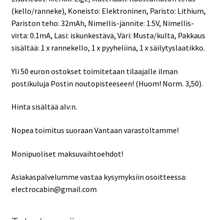
(kello/ranneke), Koneisto: Elektroninen, Paristo: Lithium,
Pariston teho: 32mAh, Nimellis-jännite: 1.5V, Nimellis-
virta: 0.1mA, Lasi: iskunkestävä, Väri: Musta/kulta, Pakkaus
sisältää: 1 x rannekello, 1 x pyyheliina, 1 x säilytyslaatikko.
Yli 50 euron ostokset toimitetaan tilaajalle ilman
postikuluja Postin noutopisteeseen! (Huom! Norm. 3,50).
Hinta sisältää alv:n.
Nopea toimitus suoraan Vantaan varastoltamme!
Monipuoliset maksuvaihtoehdot!
Asiakaspalvelumme vastaa kysymyksiin osoitteessa:
electrocabin@gmail.com