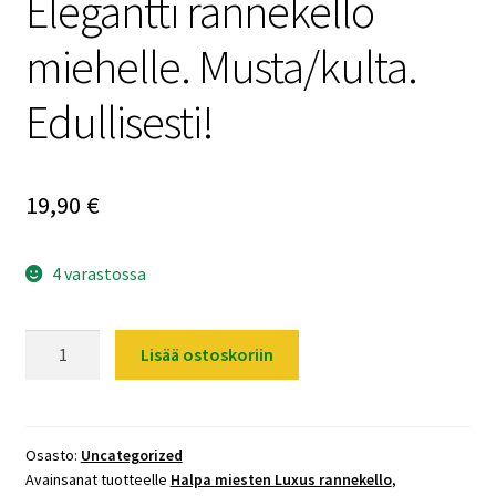
Elegantti rannekello
miehelle. Musta/kulta.
Edullisesti!
19,90
€
4 varastossa
Elegantti
Lisää ostoskoriin
rannekello
miehelle.
Musta/kulta.
Edullisesti!
Osasto:
Uncategorized
Avainsanat tuotteelle
Halpa miesten Luxus rannekello
,
määrä