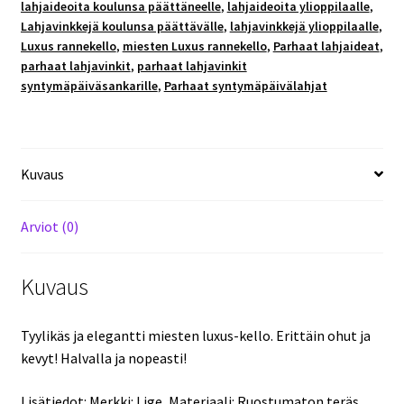
lahjaideoita koulunsa päättäneelle
,
lahjaideoita ylioppilaalle
,
Lahjavinkkejä koulunsa päättävälle
,
lahjavinkkejä ylioppilaalle
,
Luxus rannekello
,
miesten Luxus rannekello
,
Parhaat lahjaideat
,
parhaat lahjavinkit
,
parhaat lahjavinkit
syntymäpäiväsankarille
,
Parhaat syntymäpäivälahjat
Kuvaus
Arviot (0)
Kuvaus
Tyylikäs ja elegantti miesten luxus-kello. Erittäin ohut ja
kevyt! Halvalla ja nopeasti!
Lisätiedot: Merkki: Lige, Materiaali: Ruostumaton teräs