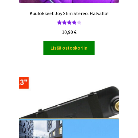
Kuulokkeet Joy Slim Stereo. Halvalla!
Arvostelu
10,90
€
tuotteesta:
4.00
/ 5
Lisää ostoskoriin