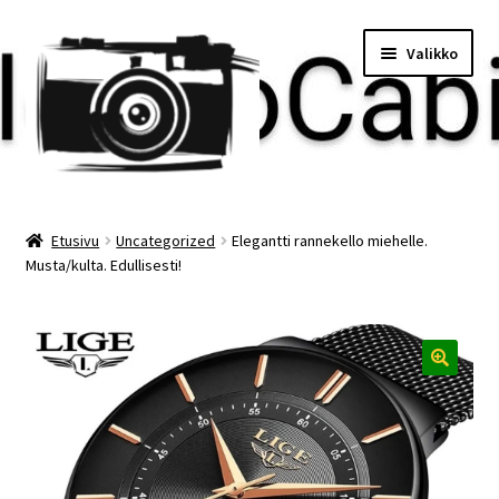
Siirry
Siirry
Valikko
navigointiin
sisältöön
Etusivu
Etusivu
Uncategorized
Elegantti rannekello miehelle.
Musta/kulta. Edullisesti!
Maksu
Minun tilini
Ostoskori