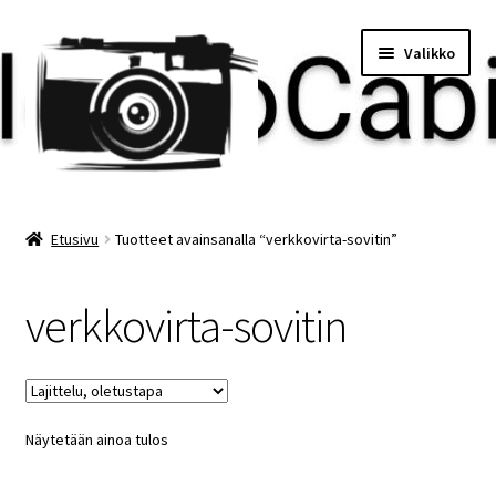
Siirry
Siirry
Valikko
navigointiin
sisältöön
Etusivu
Etusivu
Tuotteet avainsanalla “verkkovirta-sovitin”
Maksu
verkkovirta-sovitin
Minun tilini
Ostoskori
Näytetään ainoa tulos