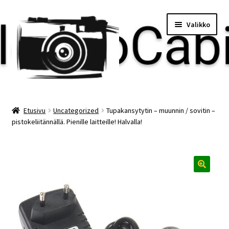
Siirry
Siirry
Valikko
navigointiin
sisältöön
Etusivu
Etusivu
Uncategorized
Tupakansytytin – muunnin / sovitin –
pistokeliitännällä. Pienille laitteille! Halvalla!
Maksu
Minun tilini
Ostoskori