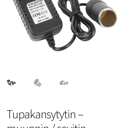
Tupakansytytin –