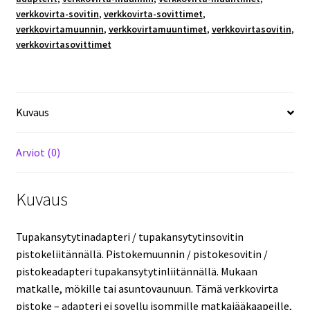
pistokeliitännällä.
verkkovirta-sovitin
,
verkkovirta-sovittimet
,
Pienille
verkkovirtamuunnin
,
verkkovirtamuuntimet
,
verkkovirtasovitin
,
laitteille!
verkkovirtasovittimet
Halvalla!
määrä
Kuvaus
Arviot (0)
Kuvaus
Tupakansytytinadapteri / tupakansytytinsovitin
pistokeliitännällä. Pistokemuunnin / pistokesovitin /
pistokeadapteri tupakansytytinliitännällä. Mukaan
matkalle, mökille tai asuntovaunuun. Tämä verkkovirta
pistoke – adapteri ei sovellu isommille matkajääkaapeille,