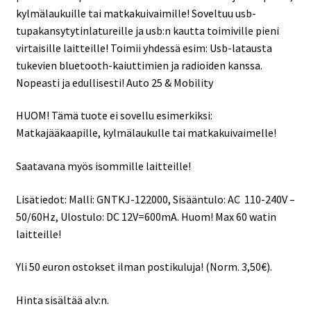
kylmälaukuille tai matkakuivaimille! Soveltuu usb-
tupakansytytinlatureille ja usb:n kautta toimiville pieni
virtaisille laitteille! Toimii yhdessä esim: Usb-latausta
tukevien bluetooth-kaiuttimien ja radioiden kanssa.
Nopeasti ja edullisesti! Auto 25 & Mobility
HUOM! Tämä tuote ei sovellu esimerkiksi:
Matkajääkaapille, kylmälaukulle tai matkakuivaimelle!
Saatavana myös isommille laitteille!
Lisätiedot: Malli: GNTKJ-122000, Sisääntulo: AC 110-240V –
50/60Hz, Ulostulo: DC 12V=600mA. Huom! Max 60 watin
laitteille!
Yli 50 euron ostokset ilman postikuluja! (Norm. 3,50€).
Hinta sisältää alv:n.