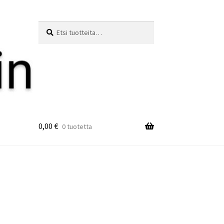
Etsi:
Haku
0,00
€
0 tuotetta