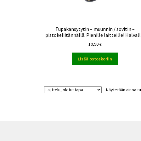
Tupakansytytin – muunnin / sovitin –
pistokeliitännällä. Pienille laitteille! Halvall
10,90
€
Lisää ostoskoriin
Näytetään ainoa tu