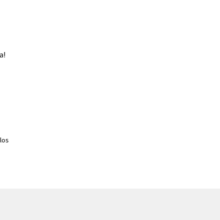
a!
los