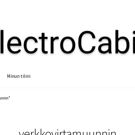
Minun tilini
unnin”
verkkovirtamuunnin