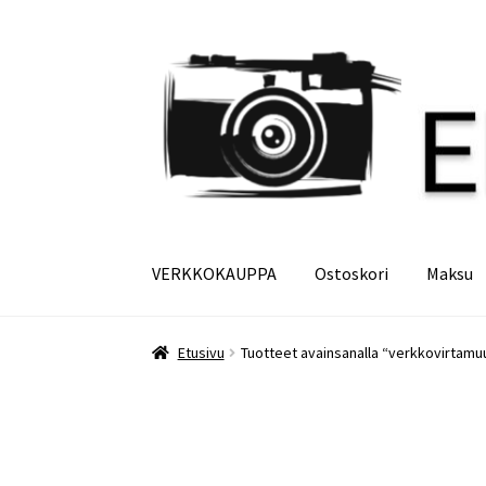
Siirry
Siirry
navigointiin
sisältöön
VERKKOKAUPPA
Ostoskori
Maksu
Etusivu
Maksu
Minun tilini
Ostoskori
Etusivu
Tuotteet avainsanalla “verkkovirtamu