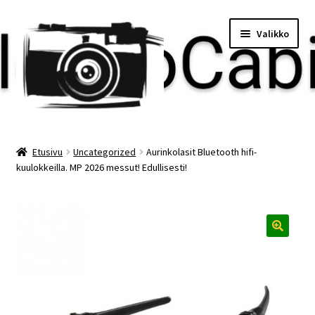
Siirry
Siirry
Valikko
navigointiin
sisältöön
Etusivu
Etusivu
Uncategorized
Aurinkolasit Bluetooth hifi-
kuulokkeilla. MP 2026 messut! Edullisesti!
Maksu
Minun tilini
Ostoskori