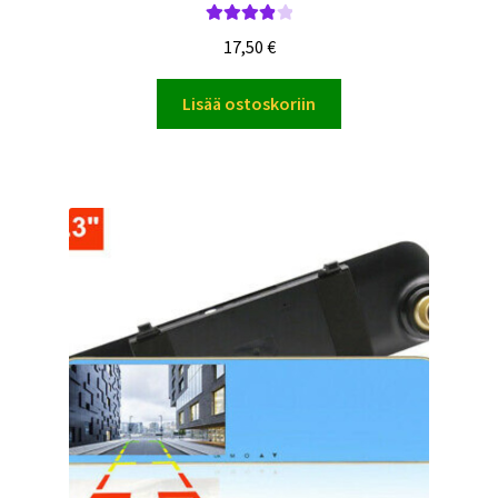
Arvostelu
17,50
€
tuotteesta:
4.00
/ 5
Lisää ostoskoriin