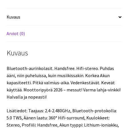
messut!
Edullisesti!
Kuvaus
määrä
Arviot (0)
Kuvaus
Bluetooth-aurinkolasit. Handsfree. Hifi-stereo. Puhdas
ääni, niin puheluissa, kuin musiikissakin. Korkea Akun
kapasiteetti. Pitkä valmius-aika. Vedenkestävät. Keveät
käyttää. Moottoripyörä 2026 – messut! Varma lahja-vinkki!
Halvalla ja nopeasti!
Lisätiedot: Taajuus: 2.4-2.480GHz, Bluetooth-protokolla:
5.0 TWS, Äänen laatu: 360° Hifi-surround, Kuulokkeet:
Stereo, Profiili: Handsfree, Akun tyyppi: Lithium-ioniakku,