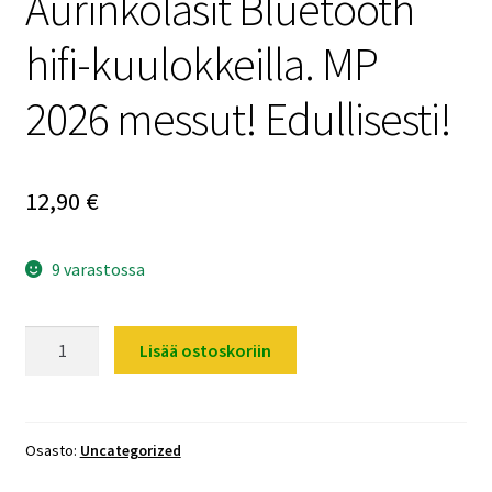
Aurinkolasit Bluetooth
hifi-kuulokkeilla. MP
2026 messut! Edullisesti!
12,90
€
9 varastossa
Aurinkolasit
Lisää ostoskoriin
Bluetooth
hifi-
kuulokkeilla.
MP
Osasto:
Uncategorized
2026