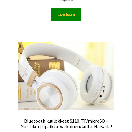
tuotteesta:
4.00
/ 5
Lue lisää
Bluetooth kuulokkeet S110. TF/microSD –
Muistikorttipaikka. Valkoinen/kulta. Halvalla!