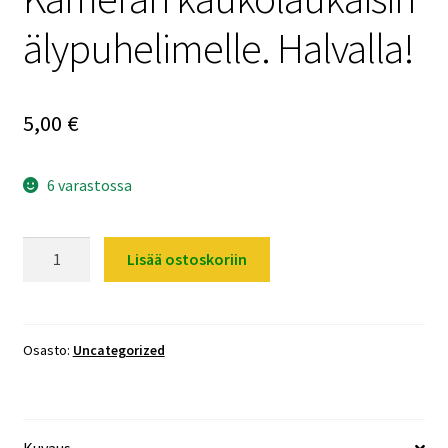
älypuhelimelle. Halvalla!
5,00
€
6 varastossa
Bluetooth
Lisää ostoskoriin
Kamera
/
Kameran
kaukolaukaisin
Osasto:
Uncategorized
älypuhelimelle.
Halvalla!
määrä
Kuvaus