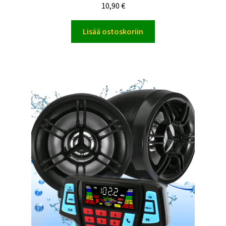
Arvostelu
10,90
€
tuotteesta:
4.00
/ 5
Lisää ostoskoriin