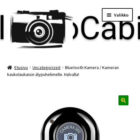
Siirry
Siirry
Valikko
navigointiin
sisältöön
Etusivu
Etusivu
Uncategorized
Bluetooth Kamera / Kameran
kaukolaukaisin älypuhelimelle. Halvalla!
Maksu
Minun tilini
Ostoskori