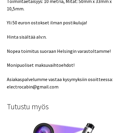
Toimintaetäisyys: 10 metriä, Mitat: 50mm x 33mm x
10,5mm.
Yli 50 euron ostokset ilman postikuluja!
Hinta sisältää alv:n.
Nopea toimitus suoraan Helsingin varastoltamme!
Monipuoliset maksuvaihtoehdot!
Asiakaspalvelumme vastaa kysymyksiin osoitteessa:
electrocabin@gmail.com
Tutustu myös