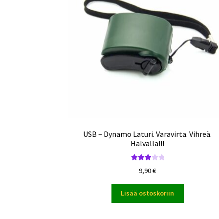
USB – Dynamo Laturi. Varavirta. Vihreä.
Halvalla!!!
Arvoste
9,90
€
lu
tuotteest
Lisää ostoskoriin
a:
3.00
/
5