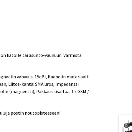
on katolle tai asunto-vaunuun. Varmista
ignaalin vahvuus: 15dBi, Kaapelin materiaali:
aan, Liitos-kanta: SMA uros, Impedanssi:
olle (magneetti), Pakkaus sisältää: 1 x GSM /
kuluja postin noutopisteeseen!