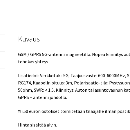
kiinnitys.
Tehokas
signaali.
15dBi,
600-
Kuvaus
6000MHz.
määrä
GSM / GPRS 5G-antenni magneetilla. Nopea kiinnitys aut
tehokas yhteys.
Lisätiedot: Verkkotuki: 5G, Taajuusvaste: 600-6000MHz, S
RG174, Kaapelin pituus: 3m, Polarisaatio-tila: Pystysuor
50ohm, SWR: < 1.5, Kiinnitys: Auton tai asuntovaunun kat
GPRS – antenni johdolla.
Yli 50 euron ostokset toimitetaan tilaajalle ilman posti
Hinta sisältää alv:n.