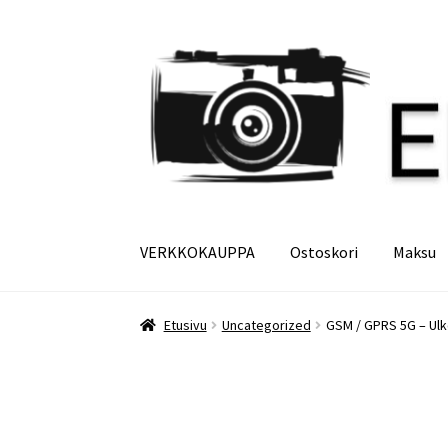
Siirry
Siirry
navigointiin
sisältöön
VERKKOKAUPPA
Ostoskori
Maksu
Etusivu
Maksu
Minun tilini
Ostoskori
Etusivu
Uncategorized
GSM / GPRS 5G – Ulko