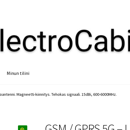
Minun tilini
antenni. Magneetti-kiinnitys. Tehokas signaali. 15dBi, 600-6000MHz.
GSM / GPRS 5G – U