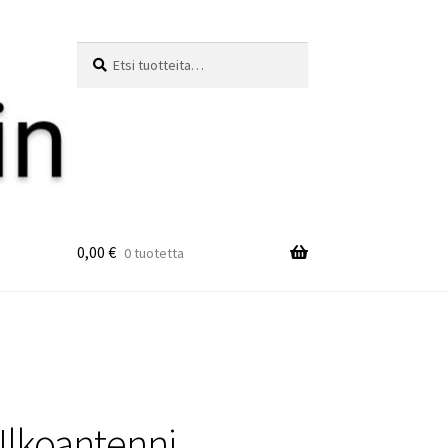
Etsi:
Haku
0,00
€
0 tuotetta
lkoantenni.