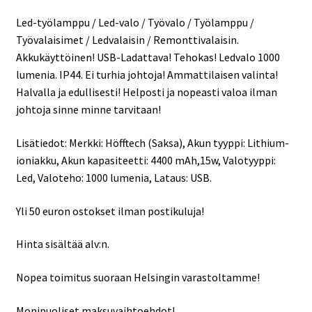
USB
-
Led-työlamppu / Led-valo / Työvalo / Työlamppu /
Ladattava!
Työvalaisimet / Ledvalaisin / Remonttivalaisin.
Tehokas
Akkukäyttöinen! USB-Ladattava! Tehokas! Ledvalo 1000
akkuvalo
lumenia. IP44. Ei turhia johtoja! Ammattilaisen valinta!
/
Halvalla ja edullisesti! Helposti ja nopeasti valoa ilman
akkuvalaisin!
johtoja sinne minne tarvitaan!
1000
Lumenia!
Lisätiedot: Merkki: Höfftech (Saksa), Akun tyyppi: Lithium-
Työkalut
ioniakku, Akun kapasiteetti: 4400 mAh,15w, Valotyyppi:
halvalla!
Led, Valoteho: 1000 lumenia, Lataus: USB.
määrä
Yli 50 euron ostokset ilman postikuluja!
Hinta sisältää alv:n.
Nopea toimitus suoraan Helsingin varastoltamme!
Monipuoliset maksuvaihtoehdot!