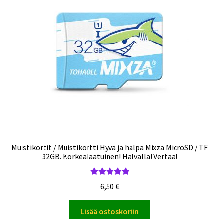
Muistikortit / Muistikortti Hyvä ja halpa Mixza MicroSD / TF
32GB. Korkealaatuinen! Halvalla! Vertaa!
Arvostelu
6,50
€
tuotteesta:
5.00
/ 5
Lisää ostoskoriin