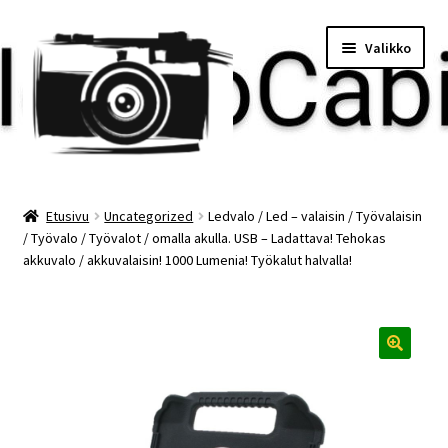
Siirry
Siirry
Valikko
navigointiin
sisältöön
Etusivu
Etusivu
Uncategorized
Ledvalo / Led – valaisin / Työvalaisin
/ Työvalo / Työvalot / omalla akulla. USB – Ladattava! Tehokas
Maksu
akkuvalo / akkuvalaisin! 1000 Lumenia! Työkalut halvalla!
Minun tilini
Ostoskori