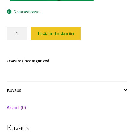
2 varastossa
Ledvalo
Lisää ostoskoriin
/
Led
-
valaisin
Osasto:
Uncategorized
/
Työvalaisin
/
Kuvaus
Työvalo
/
Työvalot
Arviot (0)
/
omalla
Kuvaus
akulla.