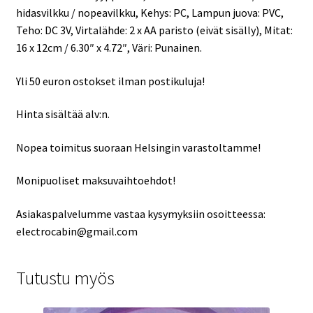
hidasvilkku / nopeavilkku, Kehys: PC, Lampun juova: PVC,
Teho: DC 3V, Virtalähde: 2 x AA paristo (eivät sisälly), Mitat:
16 x 12cm / 6.30″ x 4.72″, Väri: Punainen.
Yli 50 euron ostokset ilman postikuluja!
Hinta sisältää alv:n.
Nopea toimitus suoraan Helsingin varastoltamme!
Monipuoliset maksuvaihtoehdot!
Asiakaspalvelumme vastaa kysymyksiin osoitteessa:
electrocabin@gmail.com
Tutustu myös