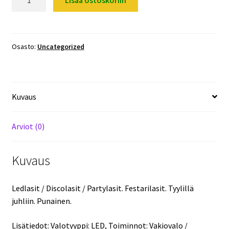
Lisää ostoskoriin
/
Discolasit
/
Partylasit.
Osasto:
Uncategorized
Punainen.
määrä
Kuvaus
Arviot (0)
Kuvaus
Ledlasit / Discolasit / Partylasit. Festarilasit. Tyylillä
juhliin. Punainen.
Lisätiedot: Valotyyppi: LED, Toiminnot: Vakiovalo /