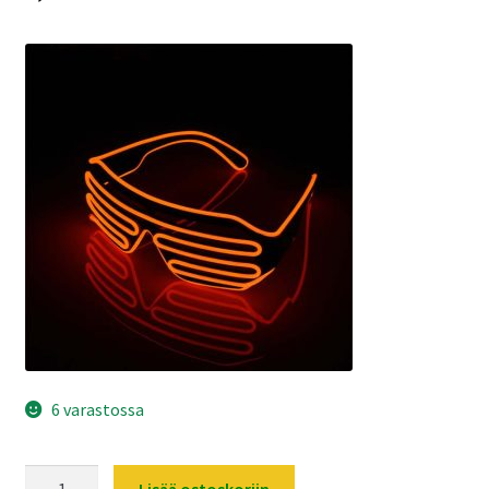
6 varastossa
Ledlasit