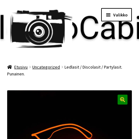
Siirry
Siirry
Valikko
navigointiin
sisältöön
Etusivu
Etusivu
Uncategorized
Ledlasit / Discolasit / Partylasit.
Punainen.
Maksu
Minun tilini
Ostoskori