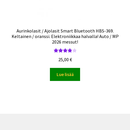
Aurinkolasit / Ajolasit Smart Bluetooth HBS-369.
Keltainen / oranssi. Elektroniikkaa halvalla! Auto / MP
2026 messut!
Arvostelu
25,00
€
tuotteesta:
4.00
/ 5
Lue lisää