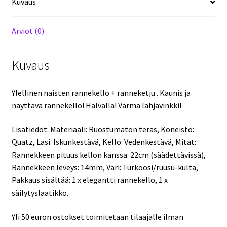
Kuvaus
Edullisesti!
määrä
Arviot (0)
Kuvaus
Ylellinen naisten rannekello + ranneketju . Kaunis ja
näyttävä rannekello! Halvalla! Varma lahjavinkki!
Lisätiedot: Materiaali: Ruostumaton teräs, Koneisto:
Quatz, Lasi: Iskunkestävä, Kello: Vedenkestävä, Mitat:
Rannekkeen pituus kellon kanssa: 22cm (säädettävissä),
Rannekkeen leveys: 14mm, Väri: Turkoosi/ruusu-kulta,
Pakkaus sisältää: 1 x elegantti rannekello, 1 x
säilytyslaatikko.
Yli 50 euron ostokset toimitetaan tilaajalle ilman