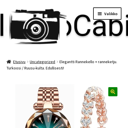
Siirry
Siirry
Valikko
navigointiin
sisältöön
Etusivu
Etusivu
Uncategorized
Elegantti Rannekello + ranneketju.
Turkoosi / Ruusu-kulta. Edullisesti!
Maksu
Minun tilini
Ostoskori