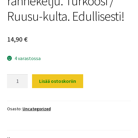
ranneketju. Turkoosi /
Ruusu-kulta. Edullisesti!
14,90
€
4 varastossa
Elegantti
Lisää ostoskoriin
Rannekello
+
ranneketju.
Turkoosi
Osasto:
Uncategorized
/
Ruusu-
kulta.