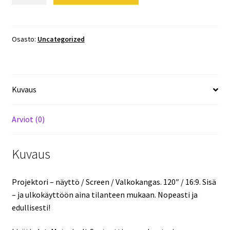
näyttö
/
Screen
Osasto:
Uncategorized
/
Valkokangas.
120"
Kuvaus
/
16:9.
Sisä
Arviot (0)
-
ja
Kuvaus
ulkokäyttöön
aina
tilanteen
Projektori – näyttö / Screen / Valkokangas. 120″ / 16:9. Sisä
mukaan.
– ja ulkokäyttöön aina tilanteen mukaan. Nopeasti ja
Halvalla!
edullisesti!
määrä