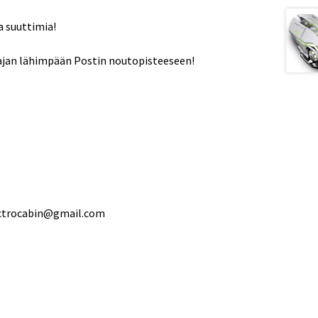
a suuttimia!
laajan lähimpään Postin noutopisteeseen!
ectrocabin@gmail.com