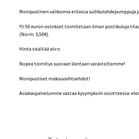
Monipuolinen valikoima erilaisia suihkulähdepumppuja j
Yli 50 euron ostokset toimitetaan ilman postikuluja ti
(Norm. 3,50€).
Hinta sisältää alv:n.
Nopea toimitus suoraan Vantaan varastoltamme!
Monipuoliset maksuvaihtoehdot!
Asiakaspalvelumme vastaa kysymyksiin osoitteessa: el