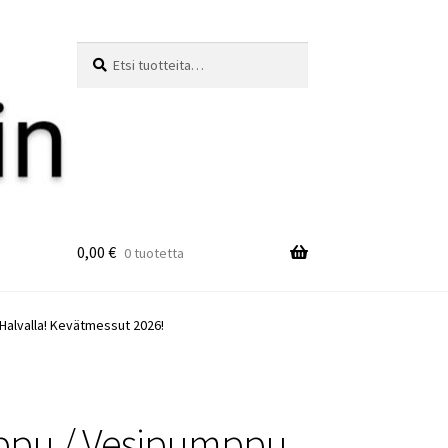
Etsi:
Haku
0,00
€
0 tuotetta
 Halvalla! Kevätmessut 2026!
pu / Vesipumppu.