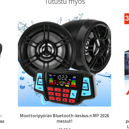
Tutustu myös
S-
Moottoripyörän Bluetooth-keskus.n MP 2026
kaa
messut!
p