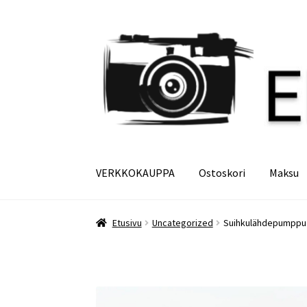
Siirry
Siirry
navigointiin
sisältöön
VERKKOKAUPPA
Ostoskori
Maksu
Etusivu
Maksu
Minun tilini
Ostoskori
Etusivu
Uncategorized
Suihkulähdepumppu / 