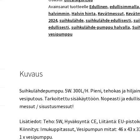
Avainsanat tuotteelle
Edullinen
,
edullisimmalla
Pieni,
halvimmin
,
Halvin hinta
,
Kevätmessut
,
Kevätm
tehokas
2024
,
suihkulähde
,
suihkulähde edullisesti
,
sui
ja
edullisesti
,
suihkulähde-pumppu halvalla
,
Sui
hiljainen.
vesipumppu
Edullinen
postimaksu!
Halvalla!
Kevätmessut
2026!
Kuvaus
määrä
Suihkulähdepumppu. 5W. 300L/H. Pieni, tehokas ja hiljain
vesiputous. Tarkoitettu sisäkäyttöön. Nopeasti ja edulli
messut / sisustusmessut!
Lisätiedot: Teho: 5W, Hyväksyntä: CE, Liitäntä: EU-pist
Kiinnitys: Imukuppitassut, Vesipumpun mitat: 46 x 43 x 
1 x vesipumppu.