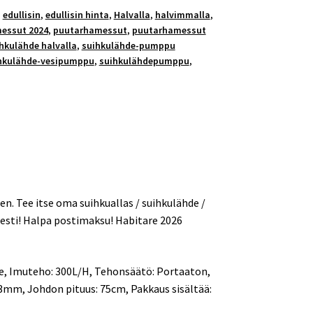
,
edullisin
,
edullisin hinta
,
Halvalla
,
halvimmalla
,
essut 2024
,
puutarhamessut
,
puutarhamessut
hkulähde halvalla
,
suihkulähde-pumppu
hkulähde-vesipumppu
,
suihkulähdepumppu
,
en. Tee itse oma suihkuallas / suihkulähde /
sesti! Halpa postimaksu! Habitare 2026
oke, Imuteho: 300L/H, Tehonsäätö: Portaaton,
33mm, Johdon pituus: 75cm, Pakkaus sisältää: