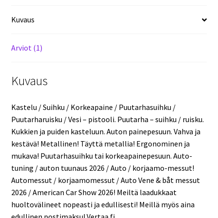
Halvalla!
Autotuning
Kuvaus
2026!
Kevätmessut
Arviot (1)
2026!
ACS26!
määrä
Kuvaus
Kastelu / Suihku / Korkeapaine / Puutarhasuihku /
Puutarharuisku / Vesi – pistooli. Puutarha – suihku / ruisku.
Kukkien ja puiden kasteluun. Auton painepesuun. Vahva ja
kestävä! Metallinen! Täyttä metallia! Ergonominen ja
mukava! Puutarhasuihku tai korkeapainepesuun. Auto-
tuning / auton tuunaus 2026 / Auto / korjaamo-messut!
Automessut / korjaamomessut / Auto Vene & båt messut
2026 / American Car Show 2026! Meiltä laadukkaat
huoltovälineet nopeasti ja edullisesti! Meillä myös aina
edullinen postimaksu! Vertaa.fi