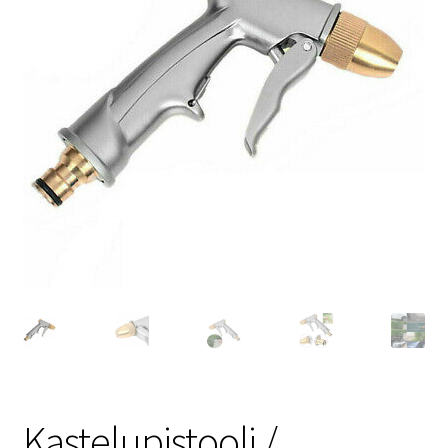
Kastelupistooli /