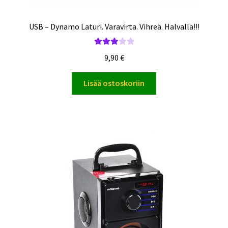
USB – Dynamo Laturi. Varavirta. Vihreä. Halvalla!!!
Arvoste
9,90
€
lu
tuottees
Lisää ostoskoriin
ta:
3.00
/ 5