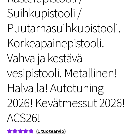
Suihkupistooli /
Puutarhasuihkupistooli.
Korkeapainepistooli.
Vahva ja kestävä
vesipistooli. Metallinen!
Halvalla! Autotuning
2026! Kevätmessut 2026!
ACS26!
(
1
tuotearvio)