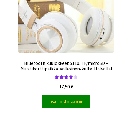
Bluetooth kuulokkeet S110. TF/microSD –
Muistikorttipaikka. Valkoinen/kulta. Halvalla!
Arvostelu
17,50
€
tuotteesta:
4.00
/ 5
Lisää ostoskoriin