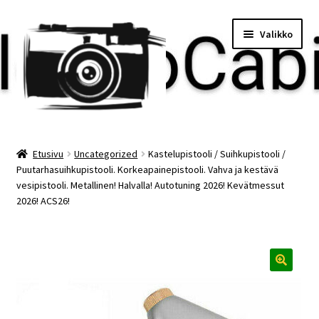
Siirry
Siirry
Valikko
navigointiin
sisältöön
Etusivu
Etusivu
Uncategorized
Kastelupistooli / Suihkupistooli /
Puutarhasuihkupistooli. Korkeapainepistooli. Vahva ja kestävä
Maksu
vesipistooli. Metallinen! Halvalla! Autotuning 2026! Kevätmessut
2026! ACS26!
Minun tilini
Ostoskori